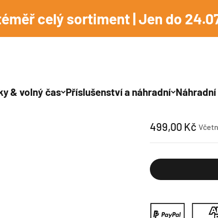
téměř celý sortiment | Jen do 24.07
ky & volný čas
Příslušenství a náhradní
Náhradní 
Výfuk 2 FX-LB133
Prodejní cena
499,00 Kč
Včet