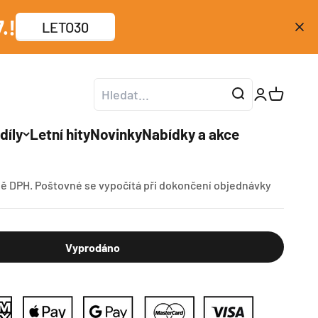
.!
LETO30
Otevřít str
Otevřít k
díly
Letní hity
Novinky
Nabídky a akce
T
ně DPH.
Poštovné
se vypočítá při dokončení objednávky
Vyprodáno